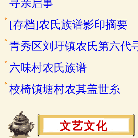
寻亲启事
[存档]农氏族谱影印摘要
青秀区刘圩镇农氏第六代
六味村农氏族谱
校椅镇塘村农其盖世糸
文艺文化