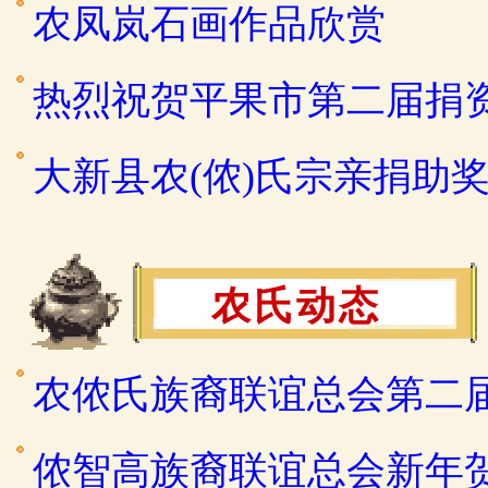
农凤岚石画作品欣赏
热烈祝贺平果市第二届捐
大新县农(侬)氏宗亲捐助
农氏动态
农侬氏族裔联谊总会第二
侬智高族裔联谊总会新年