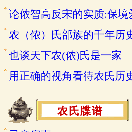
论侬智高反宋的实质:保
农（侬）氏部族的千年历
也谈天下农(侬)氏是一家
用正确的视角看待农氏历
农氏牒谱