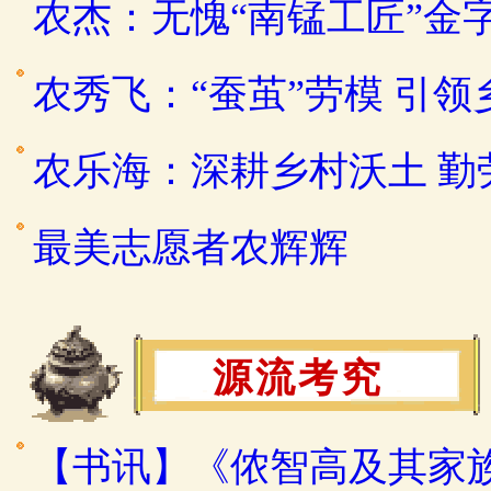
农杰：无愧“南锰工匠”金
农秀飞：“蚕茧”劳模 引
农乐海：深耕乡村沃土 
最美志愿者农辉辉
源流考究
【书讯】《侬智高及其家