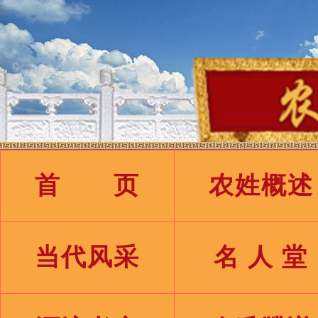
首 页
农姓概述
当代风采
名 人 堂