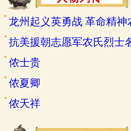
龙州起义英勇战 革命精神
抗美援朝志愿军农氏烈士
侬士贵
侬夏卿
侬天祥