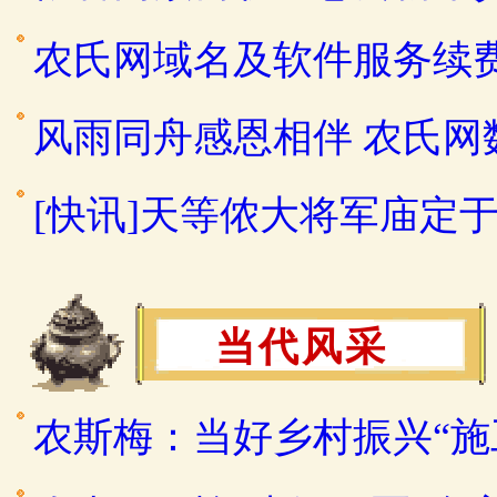
农氏网域名及软件服务续
风雨同舟感恩相伴 农氏
[快讯]天等侬大将军庙定于2
当代风采
农斯梅：当好乡村振兴“施