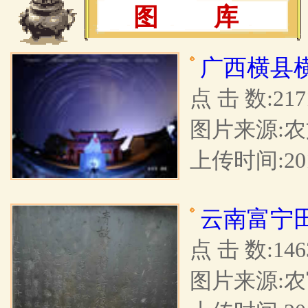
图 库
广西横县
点 击 数:217
图片来源:
上传时间:201
云南富宁
点 击 数:146
图片来源: