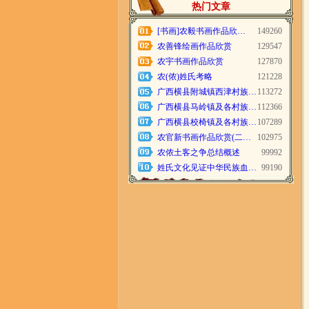
热门文章
[书画]农毅书画作品欣…
149260
农善锋绘画作品欣赏
129547
农宇书画作品欣赏
127870
农(侬)姓氏考略
121228
广西横县附城镇西津村族…
113272
广西横县马岭镇及各村族…
112366
广西横县校椅镇及各村族…
107289
农官新书画作品欣赏(二…
102975
农侬土客之争总结概述
99992
姓氏文化见证中华民族血…
99190