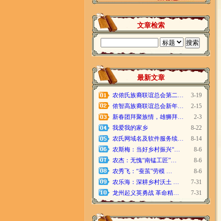
文章检索
最新文章
农侬氏族裔联谊总会第二…
3-19
侬智高族裔联谊总会新年…
2-15
新春团拜聚族情，雄狮拜…
2-3
我爱我的家乡
8-22
农氏网域名及软件服务续…
8-14
农斯梅：当好乡村振兴“…
8-6
农杰：无愧“南锰工匠”…
8-6
农秀飞：“蚕茧”劳模 …
8-6
农乐海：深耕乡村沃土 …
7-31
龙州起义英勇战 革命精…
7-31