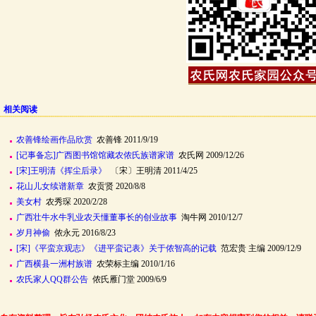
相关阅读
农善锋绘画作品欣赏
农善锋 2011/9/19
[记事备忘]广西图书馆馆藏农侬氏族谱家谱
农氏网 2009/12/26
[宋]王明清《挥尘后录》
〔宋〕王明清 2011/4/25
花山儿女续谱新章
农贡贤 2020/8/8
美女村
农秀琛 2020/2/28
广西壮牛水牛乳业农天懂董事长的创业故事
淘牛网 2010/12/7
岁月神偷
侬永元 2016/8/23
[宋]《平蛮京观志》《进平蛮记表》关于侬智高的记载
范宏贵 主编 2009/12/9
广西横县一洲村族谱
农荣标主编 2010/1/16
农氏家人QQ群公告
侬氏雁门堂 2009/6/9