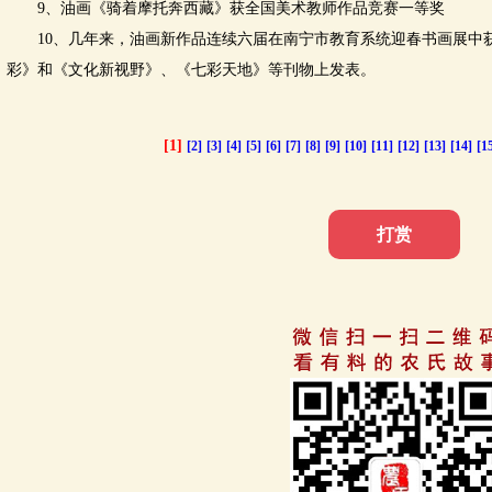
9、油画《骑着摩托奔西藏》获全国美术教师作品竞赛一等奖
10、几年来，油画新作品连续六届在南宁市教育系统迎春书画展中
彩》和《文化新视野》、《七彩天地》等刊物上发表。
[1]
[2]
[3]
[4]
[5]
[6]
[7]
[8]
[9]
[10]
[11]
[12]
[13]
[14]
[1
打赏