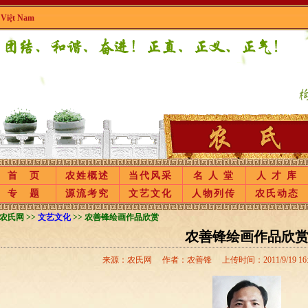
|
Việt Nam
首 页
农姓概述
当代风采
名 人 堂
人 才 库
专 题
源流考究
文艺文化
人物列传
农氏动态
农氏网 >>
文艺文化
>> 农善锋绘画作品欣赏
农善锋绘画作品欣
来源：农氏网 作者：农善锋 上传时间：2011/9/19 16:45