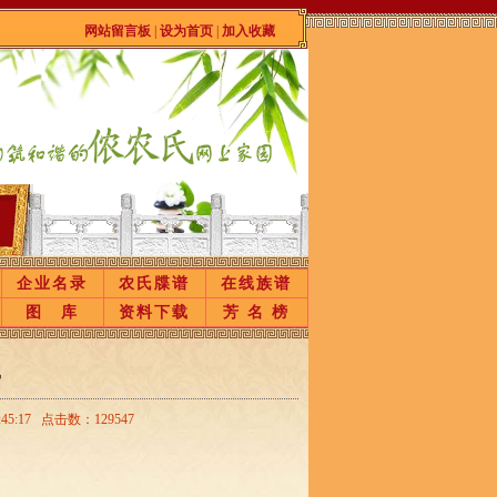
网站留言板
|
设为首页
|
加入收藏
企业名录
农氏牒谱
在线族谱
图 库
资料下载
芳 名 榜
赏
:17 点击数：129547