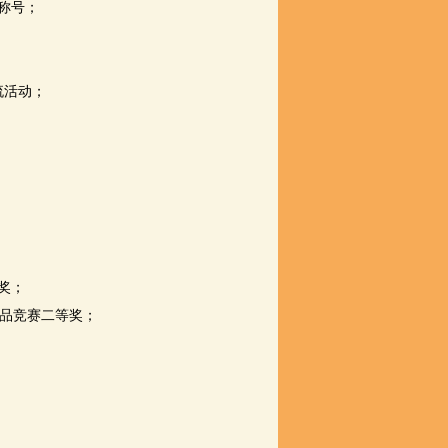
称号；
流活动；
奖；
品竞赛二等奖；