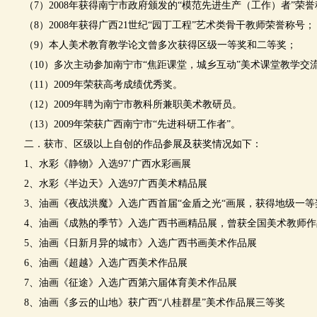
（7）2008年获得南宁市政府颁发的“模范先进生产（工作）者”荣誉
（8）2008年获得广西21世纪“园丁工程”艺术类骨干教师荣誉称号；
（9）本人美术教育教学论文曾多次获得区级一等奖和二等奖；
（10）多次主动参加南宁市“焦距课堂，城乡互动”美术课堂教学交
（11）2009年荣获高考成绩优秀奖。
（12）2009年聘为南宁市教科所兼职美术教研员。
（13）2009年荣获广西南宁市“先进科研工作者”。
二．获市、区级以上自创的作品参展及获奖情况如下：
1、水彩《静物》入选97’广西水彩画展
2、水彩《半边天》入选97广西美术精品展
3、油画《夜战洪魔》入选广西首届“金盾之光“画展，获得地级一等
4、油画《成熟的季节》入选广西书画精品展，曾获全国美术教师作
5、油画《日新月异的城市》入选广西书画美术作品展
6、油画《超越》入选广西美术作品展
7、油画《征途》入选广西第六届体育美术作品展
8、油画《多云的山地》获广西“八桂群星”美术作品展三等奖