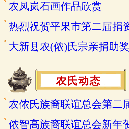
农凤岚石画作品欣赏
热烈祝贺平果市第二届捐
大新县农(侬)氏宗亲捐助
农氏动态
农侬氏族裔联谊总会第二
侬智高族裔联谊总会新年