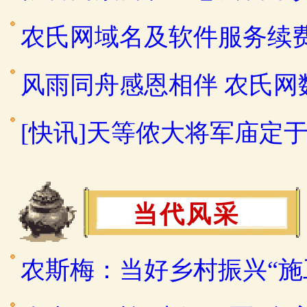
农氏网域名及软件服务续
风雨同舟感恩相伴 农氏
[快讯]天等侬大将军庙定于2
当代风采
农斯梅：当好乡村振兴“施