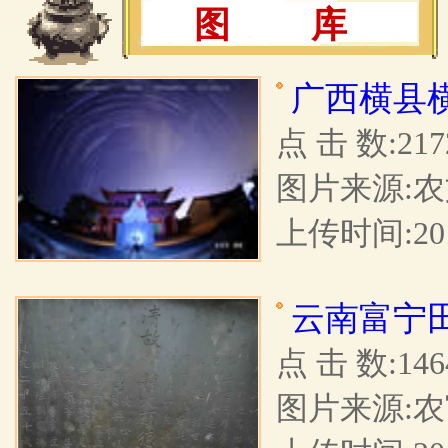
图 库
广西横县
点 击 数:217
图片来源:
上传时间:201
云南富宁
点 击 数:146
图片来源: