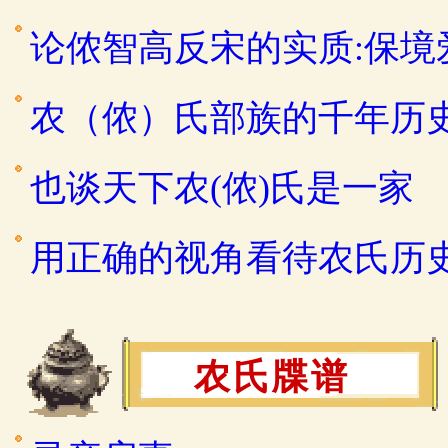
论侬智高反宋的实质:保
农（侬）氏部族的千年历
也谈天下农(侬)氏是一家
用正确的视角看待农氏历
农氏牒谱