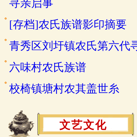
寻亲启事
[存档]农氏族谱影印摘要
青秀区刘圩镇农氏第六代
六味村农氏族谱
校椅镇塘村农其盖世糸
文艺文化