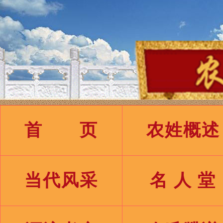
首 页
农姓概述
当代风采
名 人 堂