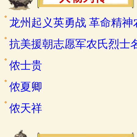
龙州起义英勇战 革命精神
抗美援朝志愿军农氏烈士
侬士贵
侬夏卿
侬天祥