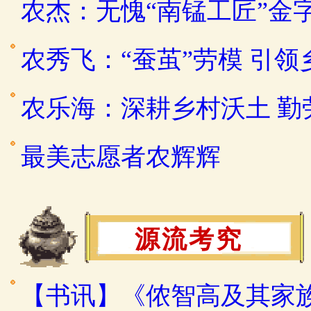
农杰：无愧“南锰工匠”金
农秀飞：“蚕茧”劳模 引
农乐海：深耕乡村沃土 
最美志愿者农辉辉
源流考究
【书讯】《侬智高及其家