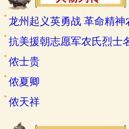
龙州起义英勇战 革命精神
抗美援朝志愿军农氏烈士
侬士贵
侬夏卿
侬天祥