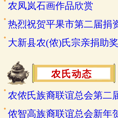
农凤岚石画作品欣赏
热烈祝贺平果市第二届捐
大新县农(侬)氏宗亲捐助
农氏动态
农侬氏族裔联谊总会第二
侬智高族裔联谊总会新年