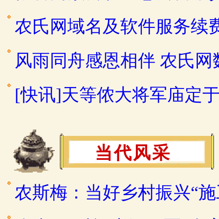
农氏网域名及软件服务续
风雨同舟感恩相伴 农氏
[快讯]天等侬大将军庙定于2
当代风采
农斯梅：当好乡村振兴“施