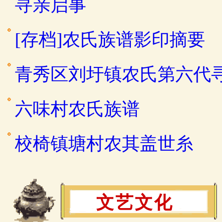
寻亲启事
[存档]农氏族谱影印摘要
青秀区刘圩镇农氏第六代
六味村农氏族谱
校椅镇塘村农其盖世糸
文艺文化