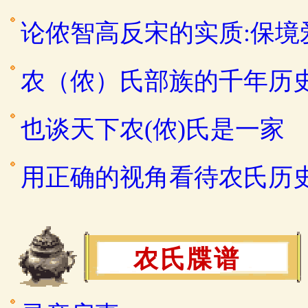
论侬智高反宋的实质:保
农（侬）氏部族的千年历
也谈天下农(侬)氏是一家
用正确的视角看待农氏历
农氏牒谱