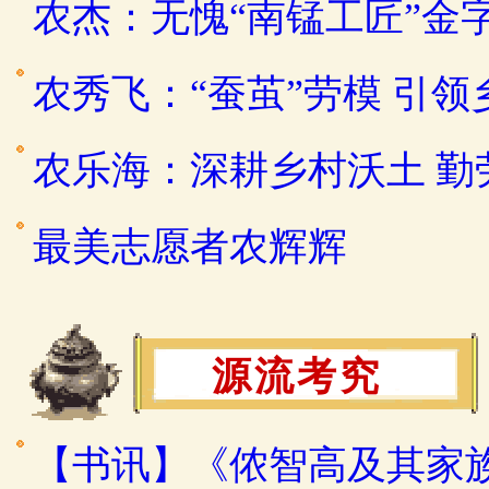
农杰：无愧“南锰工匠”金
农秀飞：“蚕茧”劳模 引
农乐海：深耕乡村沃土 
最美志愿者农辉辉
源流考究
【书讯】《侬智高及其家