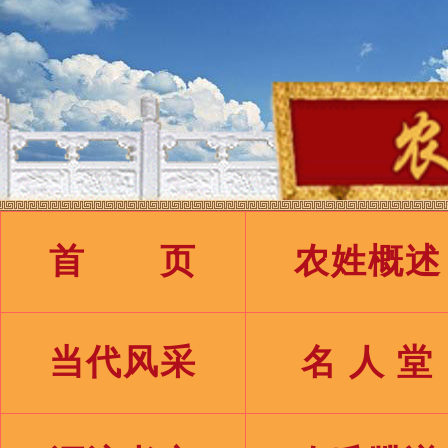
首 页
农姓概述
当代风采
名 人 堂