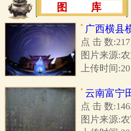
图 库
广西横县
点 击 数:217
图片来源:
上传时间:201
云南富宁
点 击 数:146
图片来源: