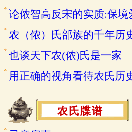
论侬智高反宋的实质:保
农（侬）氏部族的千年历
也谈天下农(侬)氏是一家
用正确的视角看待农氏历
农氏牒谱