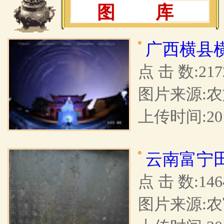
图 库
广西横县
点 击 数:217
图片来源:
上传时间:201
云南富宁
点 击 数:146
图片来源: