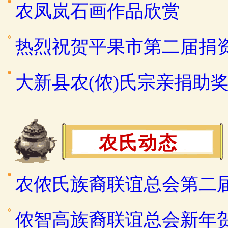
农凤岚石画作品欣赏
热烈祝贺平果市第二届捐
大新县农(侬)氏宗亲捐助
农氏动态
农侬氏族裔联谊总会第二
侬智高族裔联谊总会新年