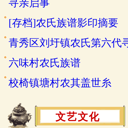
寻亲启事
[存档]农氏族谱影印摘要
青秀区刘圩镇农氏第六代
六味村农氏族谱
校椅镇塘村农其盖世糸
文艺文化