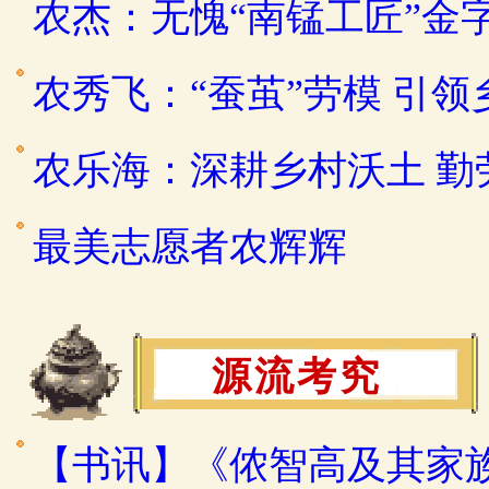
农杰：无愧“南锰工匠”金
农秀飞：“蚕茧”劳模 引
农乐海：深耕乡村沃土 
最美志愿者农辉辉
源流考究
【书讯】《侬智高及其家