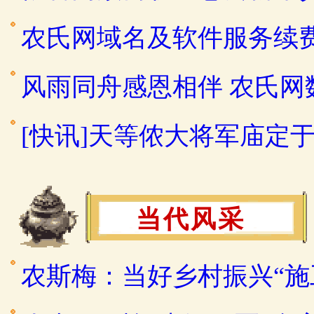
农氏网域名及软件服务续
风雨同舟感恩相伴 农氏
[快讯]天等侬大将军庙定于2
当代风采
农斯梅：当好乡村振兴“施