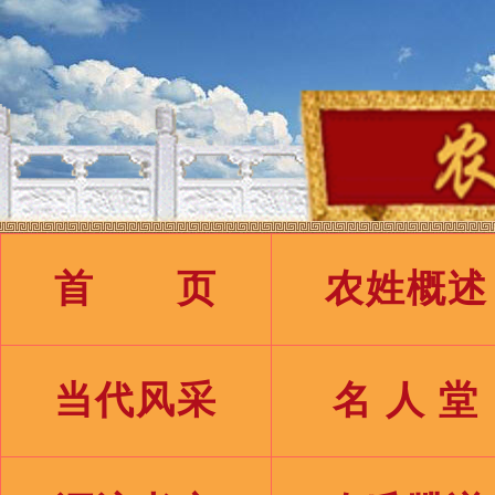
首 页
农姓概述
当代风采
名 人 堂