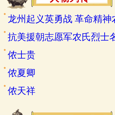
龙州起义英勇战 革命精神
抗美援朝志愿军农氏烈士
侬士贵
侬夏卿
侬天祥