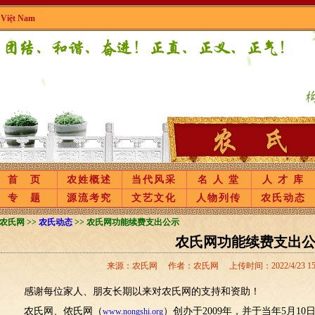
|
Việt Nam
首 页
农姓概述
当代风采
名 人 堂
人 才 库
专 题
源流考究
文艺文化
人物列传
农氏动态
农氏网 >>
农氏动态
>> 农氏网功能续费支出公示
农氏网功能续费支出
来源：农氏网 作者：农氏网 上传时间：2022/4/23 15:0
感谢每位家人、朋友长期以来对农氏网的支持和资助！
农氏网、侬氏网（
）创办于2009年，并于当年5月1
www.nongshi.org