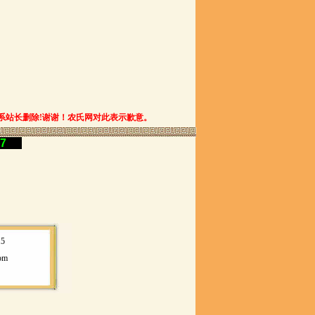
系站长删除!谢谢！农氏网对此表示歉意。
77
15
om