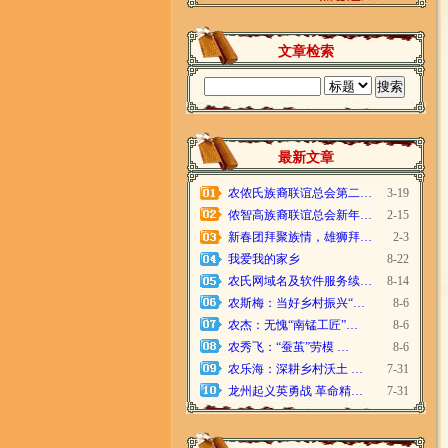
文章检索
最新文章
农侬氏族裔联谊总会第二…
3-19
侬智高族裔联谊总会新年…
2-15
新春团拜聚族情，雄狮拜…
2-3
我爱我的家乡
8-22
农氏网域名及软件服务续…
8-14
农斯梅：当好乡村振兴“…
8-6
农杰：无愧“南锰工匠”…
8-6
农秀飞：“蚕茧”劳模 …
8-6
农乐海：深耕乡村沃土 …
7-31
龙州起义英勇战 革命精…
7-31