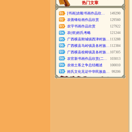
热门文章
[书画]农毅书画作品欣…
149290
农善锋绘画作品欣赏
129560
农宇书画作品欣赏
127922
农(侬)姓氏考略
121244
广西横县附城镇西津村族…
113288
广西横县马岭镇及各村族…
112384
广西横县校椅镇及各村族…
107305
农官新书画作品欣赏(二…
103013
农侬土客之争总结概述
100010
姓氏文化见证中华民族血…
99206