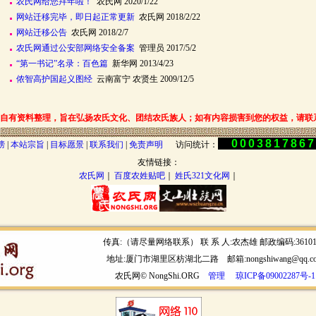
农氏网给您拜年啦！
农氏网 2020/1/22
网站迁移完毕，即日起正常更新
农氏网 2018/2/22
网站迁移公告
农氏网 2018/2/7
农氏网通过公安部网络安全备案
管理员 2017/5/2
“第一书记”名录：百色篇
新华网 2013/4/23
侬智高护国起义图经
云南富宁 农贤生 2009/12/5
自有资料整理，旨在弘扬农氏文化、团结农氏族人；如有内容损害到您的权益，请联
000381786
榜
|
本站宗旨
|
目标愿景
|
联系我们
|
免责声明
访问统计：
友情链接：
农氏网
｜
百度农姓贴吧
｜
姓氏321文化网
｜
传真:（请尽量网络联系） 联 系 人:农杰雄 邮政编码:3610
地址:厦门市湖里区枋湖北二路 邮箱:nongshiwang@qq.c
农氏网© NongShi.ORG
管理
琼ICP备09002287号-1