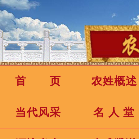
首 页
农姓概述
当代风采
名 人 堂