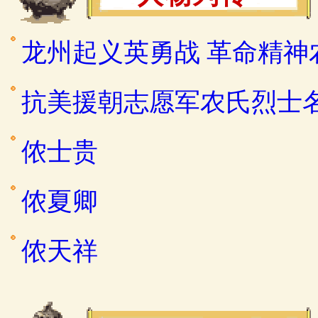
龙州起义英勇战 革命精神
抗美援朝志愿军农氏烈士
侬士贵
侬夏卿
侬天祥