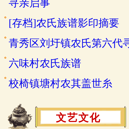
寻亲启事
[存档]农氏族谱影印摘要
青秀区刘圩镇农氏第六代
六味村农氏族谱
校椅镇塘村农其盖世糸
文艺文化