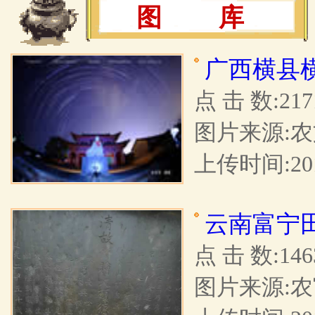
图 库
广西横县
点 击 数:217
图片来源:
上传时间:201
云南富宁
点 击 数:146
图片来源: