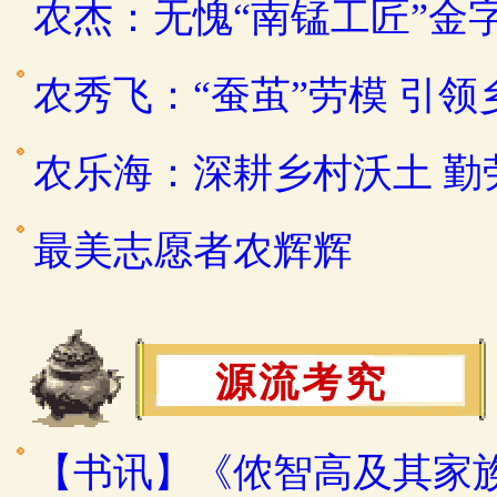
农杰：无愧“南锰工匠”金
农秀飞：“蚕茧”劳模 引
农乐海：深耕乡村沃土 
最美志愿者农辉辉
源流考究
【书讯】《侬智高及其家