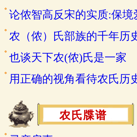
论侬智高反宋的实质:保
农（侬）氏部族的千年历
也谈天下农(侬)氏是一家
用正确的视角看待农氏历
农氏牒谱