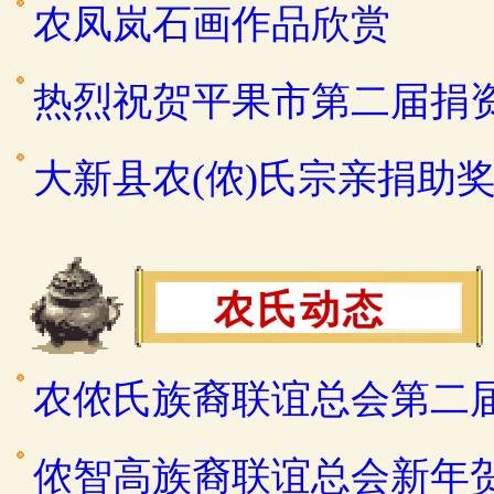
农凤岚石画作品欣赏
热烈祝贺平果市第二届捐
大新县农(侬)氏宗亲捐助
农氏动态
农侬氏族裔联谊总会第二
侬智高族裔联谊总会新年