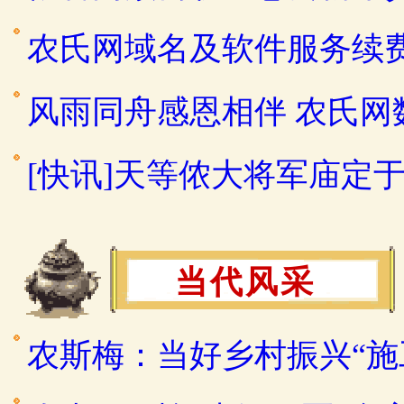
农氏网域名及软件服务续
风雨同舟感恩相伴 农氏
[快讯]天等侬大将军庙定于2
当代风采
农斯梅：当好乡村振兴“施