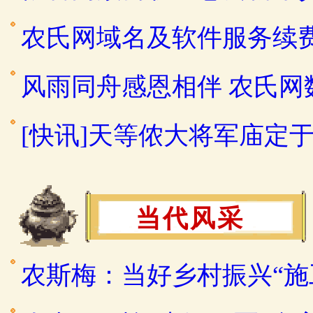
农氏网域名及软件服务续
风雨同舟感恩相伴 农氏
[快讯]天等侬大将军庙定于2
当代风采
农斯梅：当好乡村振兴“施