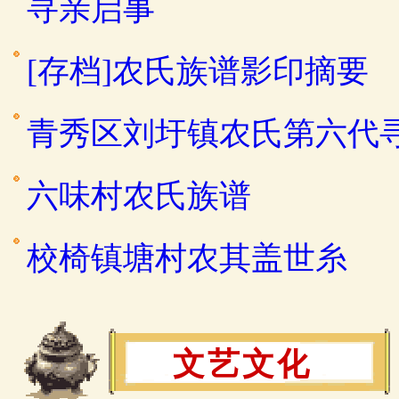
寻亲启事
[存档]农氏族谱影印摘要
青秀区刘圩镇农氏第六代
六味村农氏族谱
校椅镇塘村农其盖世糸
文艺文化