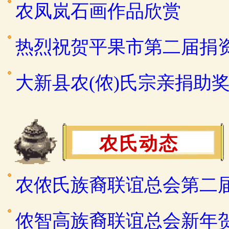
农凤岚石画作品欣赏
热烈祝贺平果市第二届捐
大新县农(侬)氏宗亲捐助
农氏动态
农侬氏族裔联谊总会第二
侬智高族裔联谊总会新年