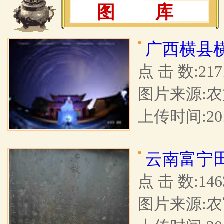
图 库
广西横县
点 击 数:217
图片来源:
上传时间:201
云南富宁
点 击 数:146
图片来源: