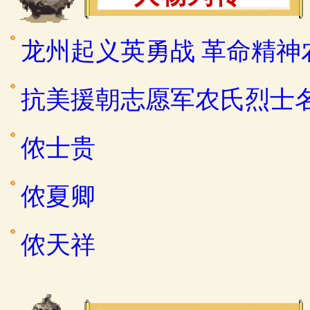
龙州起义英勇战 革命精神
抗美援朝志愿军农氏烈士
侬士贵
侬夏卿
侬天祥