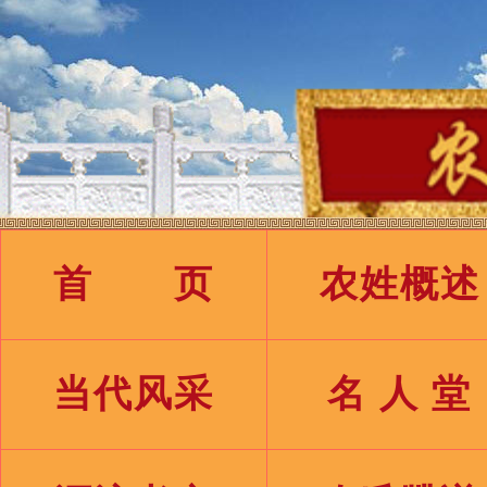
首 页
农姓概述
当代风采
名 人 堂