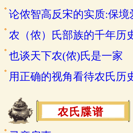
论侬智高反宋的实质:保
农（侬）氏部族的千年历
也谈天下农(侬)氏是一家
用正确的视角看待农氏历
农氏牒谱