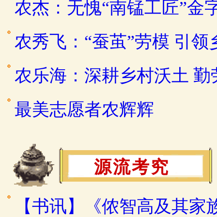
农杰：无愧“南锰工匠”金
农秀飞：“蚕茧”劳模 引
农乐海：深耕乡村沃土 
最美志愿者农辉辉
源流考究
【书讯】《侬智高及其家